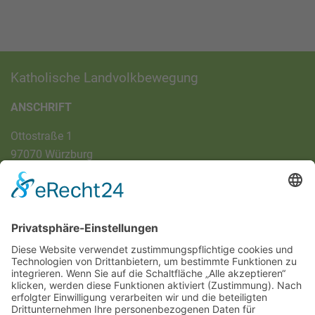
Katholische Landvolkbewegung
ANSCHRIFT
Ottostraße 1
97070 Würzburg
DIREKT-KONTAKT
Telefon: (09 31) 3 86 - 63 7 21
E-Mail:
klb@bistum-wuerzburg.de