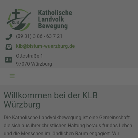
(09 31) 3 86 - 63 7 21
klb@bistum-wuerzburg.de
Ottostraße 1
97070 Würzburg
WAL 3034 1800x500
WAL 8217 1800x500
20220730 115738 1800x500
20230911 165003 1800x500
DSC00568 1800x500
DSC 5882 DxO 1800x500
IMG 0711 1800x500
WAL 0061 1800x500
WAL 5484 1800x50
WAL 99591800x
Willkommen bei der KLB
Würzburg
Die Katholische Landvolkbewegung ist eine Gemeinschaft,
die sich aus ihrer christlichen Haltung heraus für das Leben
und die Menschen im ländlichen Raum engagiert. Wir