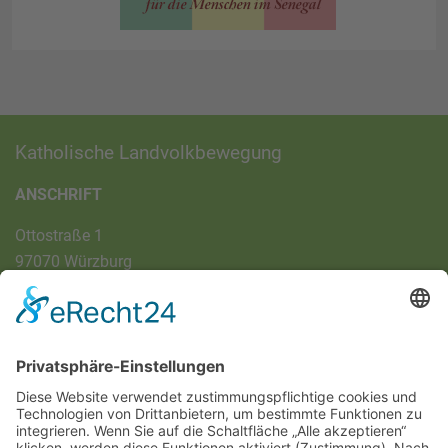
Katholische Landvolkbewegung
ANSCHRIFT
Ottostraße 1
97070 Würzburg
DIREKT-KONTAKT
Telefon: (09 31) 3 86 - 63 7 21
E-Mail:
klb@bistum-wuerzburg.de