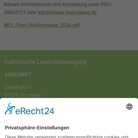
Nähere Informationen und Anmeldung unter 0931-
38663721 oder
klb@bistum-wuerzburg.de
NEU_Flyer_Hofübergabe_2026.pdf
Katholische Landvolkbewegung
ANSCHRIFT
Ottostraße 1
97070 Würzburg
DIREKT-KONTAKT
Telefon: (09 31) 3 86 - 63 7 21
E-Mail:
klb@bistum-wuerzburg.de