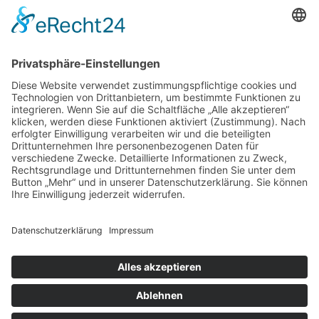
DIREKT-KONTAKT
Telefon: (09 31) 3 86 - 63 7 21
E-Mail:
klb@bistum-wuerzburg.de
Du findest uns auf Facebook