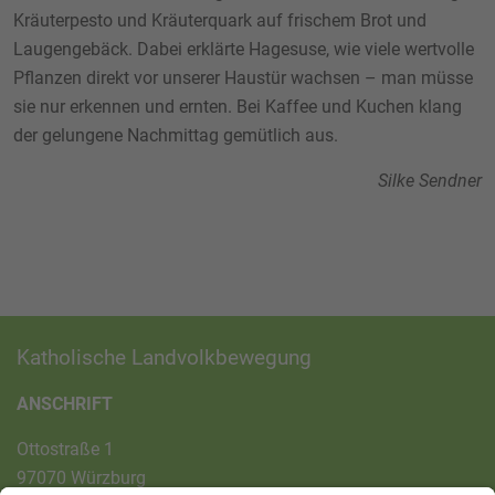
Kräuterpesto und Kräuterquark auf frischem Brot und
Laugengebäck. Dabei erklärte Hagesuse, wie viele wertvolle
Pflanzen direkt vor unserer Haustür wachsen – man müsse
sie nur erkennen und ernten. Bei Kaffee und Kuchen klang
der gelungene Nachmittag gemütlich aus.
Silke Sendner
Katholische Landvolkbewegung
ANSCHRIFT
Ottostraße 1
97070 Würzburg