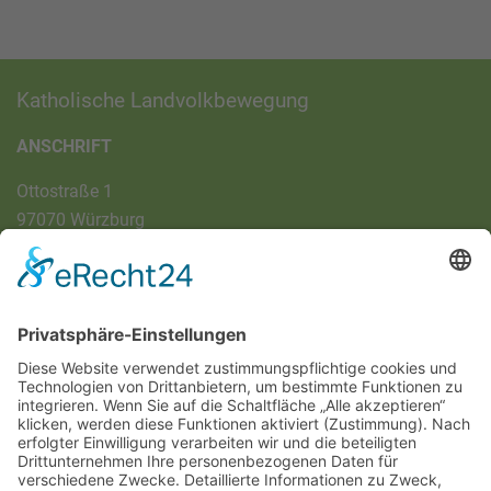
Katholische Landvolkbewegung
ANSCHRIFT
Ottostraße 1
97070 Würzburg
DIREKT-KONTAKT
Telefon: (09 31) 3 86 - 63 7 21
E-Mail:
klb@bistum-wuerzburg.de