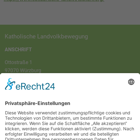
Katholische Landvolkbewegung
ANSCHRIFT
Ottostraße 1
97070 Würzburg
DIREKT-KONTAKT
Telefon: (09 31) 3 86 - 63 7 21
E-Mail:
klb@bistum-wuerzburg.de