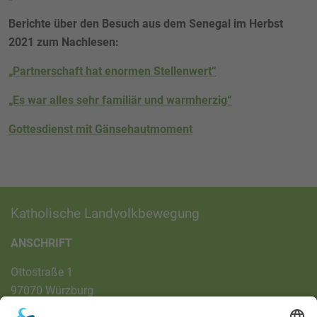
Berichte über den Besuch aus dem Senegal im Herbst
2021 zum Nachlesen:
„Partnerschaft hat enormen Stellenwert“
„Es war alles sehr familiär und warmherzig“
Gottesdienst mit Gänsehautmoment
Katholische Landvolkbewegung
ANSCHRIFT
Ottostraße 1
97070 Würzburg