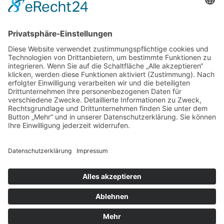
DIREKT-KONTAKT
Telefon: (09 31) 3 86 - 63 7 21
E-Mail:
klb@bistum-wuerzburg.de
Du findest uns auf Facebook
Impressum
|
Datenschutz
|
Sitemap
|
Cookie-Einstellungen