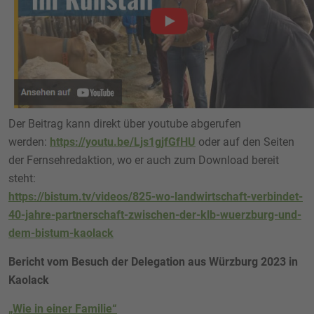
Der Beitrag kann direkt über youtube abgerufen
werden:
https://youtu.be/Ljs1gjfGfHU
oder auf den Seiten
der Fernsehredaktion, wo er auch zum Download bereit
steht:
https://bistum.tv/videos/825-wo-landwirtschaft-verbindet-
40-jahre-partnerschaft-zwischen-der-klb-wuerzburg-und-
dem-bistum-kaolack
Bericht vom Besuch der Delegation aus Würzburg 2023 in
Kaolack
„Wie in einer Familie“