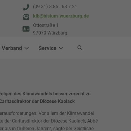
(09 31) 3 86 - 63 7 21
klb@bistum-wuerzburg.de
Ottostraße 1
97070 Würzburg
Verband
Service
n Folgen des Klimawandels besser zurecht zu
aritasdirektor der Diözese Kaolack
Herausforderungen. Vor allem der Klimawandel
 der Caritasdirektor der Diözese Kaolack, Abbé
r als in früheren Jahren“, sagte der Geistliche