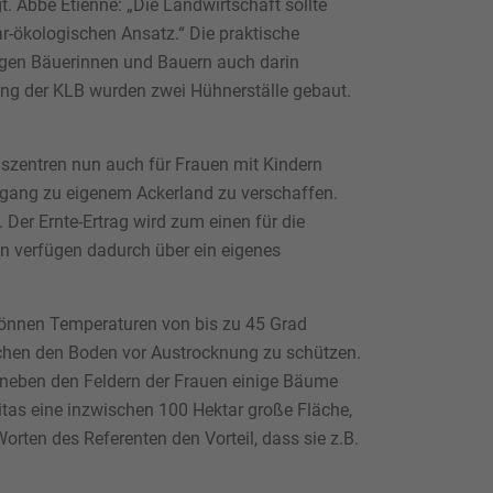
. Abbé Etienne: „Die Landwirtschaft sollte
r-ökologischen Ansatz.“ Die praktische
ngen Bäuerinnen und Bauern auch darin
erung der KLB wurden zwei Hühnerställe gebaut.
gszentren nun auch für Frauen mit Kindern
Zugang zu eigenem Ackerland zu verschaffen.
Der Ernte-Ertrag wird zum einen für die
en verfügen dadurch über ein eigenes
, können Temperaturen von bis zu 45 Grad
lchen den Boden vor Austrocknung zu schützen.
 neben den Feldern der Frauen einige Bäume
itas eine inzwischen 100 Hektar große Fläche,
rten des Referenten den Vorteil, dass sie z.B.