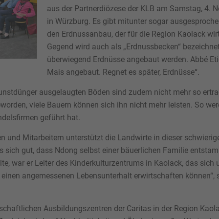
aus der Partnerdiözese der KLB am Samstag, 4. 
in Würzburg. Es gibt mitunter sogar ausgesproch
den Erdnussanbau, der für die Region Kaolack wirt
Gegend wird auch als „Erdnussbecken“ bezeichnet, 
überwiegend Erdnüsse angebaut werden. Abbé Etienn
Mais angebaut. Regnet es später, Erdnüsse“.
nstdünger ausgelaugten Böden sind zudem nicht mehr so ertragre
worden, viele Bauern können sich ihn nicht mehr leisten. So wer
delsfirmen geführt hat.
n und Mitarbeitern unterstützt die Landwirte in dieser schwierig
 es sich gut, dass Ndong selbst einer bäuerlichen Familie ents
lte, war er Leiter des Kinderkulturzentrums in Kaolack, das sic
e einen angemessenen Lebensunterhalt erwirtschaften können“, 
chaftlichen Ausbildungszentren der Caritas in der Region Kaol