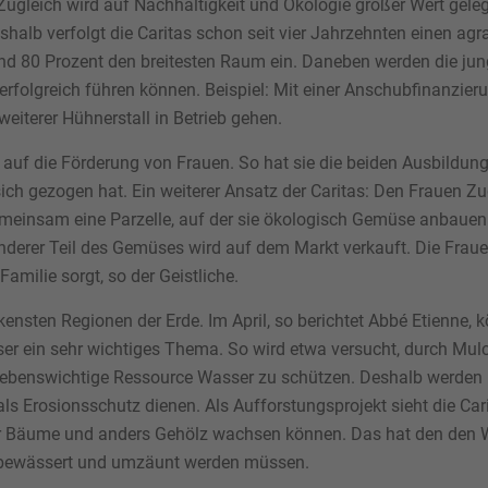
ugleich wird auf Nachhaltigkeit und Ökologie großer Wert gelegt
alb verfolgt die Caritas schon seit vier Jahrzehnten einen agra
und 80 Prozent den breitesten Raum ein. Daneben werden die ju
ch erfolgreich führen können. Beispiel: Mit einer Anschubfinanzi
weiterer Hühnerstall in Betrieb gehen.
 auf die Förderung von Frauen. So hat sie die beiden Ausbildun
ich gezogen hat. Ein weiterer Ansatz der Caritas: Den Frauen 
einsam eine Parzelle, auf der sie ökologisch Gemüse anbauen. 
nderer Teil des Gemüses wird auf dem Markt verkauft. Die Frau
milie sorgt, so der Geistliche.
ckensten Regionen der Erde. Im April, so berichtet Abbé Etienne
ser ein sehr wichtiges Thema. So wird etwa versucht, durch Mu
 lebenswichtige Ressource Wasser zu schützen. Deshalb werden
s Erosionsschutz dienen. Als Aufforstungsprojekt sieht die Car
er Bäume und anders Gehölz wachsen können. Das hat den den Wo
bewässert und umzäunt werden müssen.