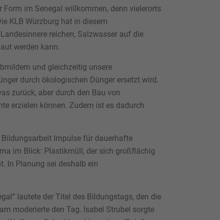
er Form im Senegal willkommen, denn vielerorts
Die KLB Würzburg hat in diesem
 Landesinnere reichen, Salzwasser auf die
ebaut werden kann.
abmildern und gleichzeitig unsere
ünger durch ökologischen Dünger ersetzt wird.
was zurück, aber durch den Bau von
rnte erzielen können. Zudem ist es dadurch
 Bildungsarbeit Impulse für dauerhafte
 im Blick: Plastikmüll, der sich großflächig
t. In Planung sei deshalb ein
l“ lautete der Titel des Bildungstags, den die
m moderierte den Tag. Isabel Strubel sorgte