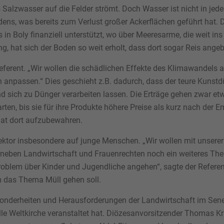
Salzwasser auf die Felder strömt. Doch Wasser ist nicht in jed
ens, was bereits zum Verlust großer Ackerflächen geführt hat. 
Boly finanziell unterstützt, wo über Meeresarme, die weit ins
ng, hat sich der Boden so weit erholt, dass dort sogar Reis ang
Referent. „Wir wollen die schädlichen Effekte des Klimawandels 
 anpassen.“ Dies geschieht z.B. dadurch, dass der teure Kunstd
d sich zu Dünger verarbeiten lassen. Die Erträge gehen zwar et
ten, bis sie für ihre Produkte höhere Preise als kurz nach der E
aat dort aufzubewahren.
irektor insbesondere auf junge Menschen. „Wir wollen mit unserer
neben Landwirtschaft und Frauenrechten noch ein weiteres Thema
Problem über Kinder und Jugendliche angehen“, sagte der Referen
m das Thema Müll gehen soll.
nderheiten und Herausforderungen der Landwirtschaft im Senega
 Weltkirche veranstaltet hat. Diözesanvorsitzender Thomas Kra