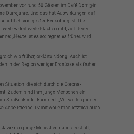
November, vor rund 50 Gästen im Café Dom@in
ene Dürrejahre. Und das hat Auswirkungen auf
schaftlich von großer Bedeutung ist. Die
weil es dort weite Flächen gibt, auf denen
e: „Heute ist es so: regnet es früher, wird
ich wie früher, erklärte Ndong. Auch ist
den in der Region weniger Erdnüsse als früher
en Situation, die sich durch die Corona-
tammt. Zudem sind ihm junge Menschen ein
h um Straßenkinder kümmert. „Wir wollen jungen
so Abbé Etienne. Damit wolle man letztlich auch
ack werden junge Menschen darin geschult,