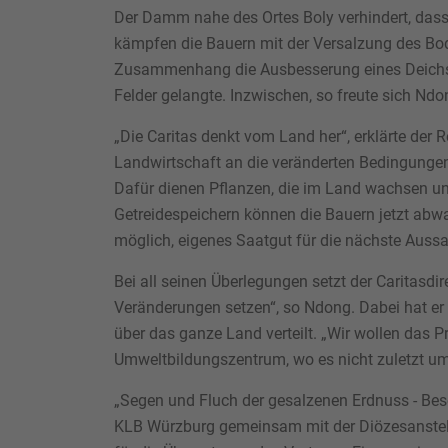
Der Damm nahe des Ortes Boly verhindert, dass 
kämpfen die Bauern mit der Versalzung des Bod
Zusammenhang die Ausbesserung eines Deichs in 
Felder gelangte. Inzwischen, so freute sich Ndo
„Die Caritas denkt vom Land her“, erklärte der 
Landwirtschaft an die veränderten Bedingungen
Dafür dienen Pflanzen, die im Land wachsen un
Getreidespeichern können die Bauern jetzt abwar
möglich, eigenes Saatgut für die nächste Auss
Bei all seinen Überlegungen setzt der Caritasd
Veränderungen setzen“, so Ndong. Dabei hat er 
über das ganze Land verteilt. „Wir wollen das 
Umweltbildungszentrum, wo es nicht zuletzt u
„Segen und Fluch der gesalzenen Erdnuss - Beso
KLB Würzburg gemeinsam mit der Diözesanstelle