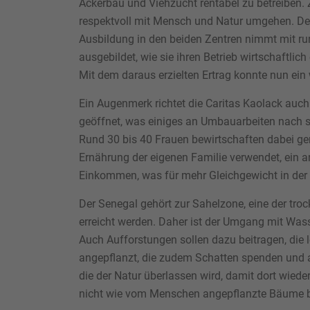
Ackerbau und Viehzucht rentabel zu betreiben. Z
respektvoll mit Mensch und Natur umgehen. Desh
Ausbildung in den beiden Zentren nimmt mit r
ausgebildet, wie sie ihren Betrieb wirtschaftli
Mit dem daraus erzielten Ertrag konnte nun ein 
Ein Augenmerk richtet die Caritas Kaolack auch
geöffnet, was einiges an Umbauarbeiten nach s
Rund 30 bis 40 Frauen bewirtschaften dabei gem
Ernährung der eigenen Familie verwendet, ein a
Einkommen, was für mehr Gleichgewicht in der Fa
Der Senegal gehört zur Sahelzone, eine der tro
erreicht werden. Daher ist der Umgang mit Was
Auch Aufforstungen sollen dazu beitragen, die
angepflanzt, die zudem Schatten spenden und al
die der Natur überlassen wird, damit dort wied
nicht wie vom Menschen angepflanzte Bäume 