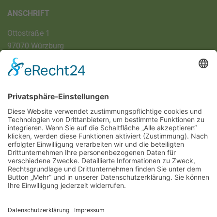
ANSCHRIFT
Ottostraße 1
97070 Würzburg
DIREKT-KONTAKT
Telefon: (09 31) 3 86 - 63 7 21
E-Mail:
klb@bistum-wuerzburg.de