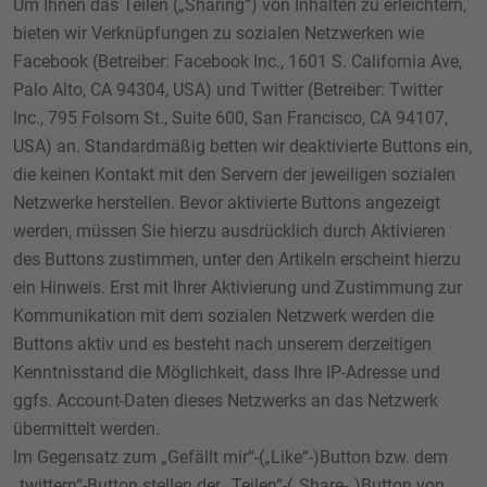
Um Ihnen das Teilen („Sharing“) von Inhalten zu erleichtern,
bieten wir Verknüpfungen zu sozialen Netzwerken wie
Facebook (Betreiber: Facebook Inc., 1601 S. California Ave,
Palo Alto, CA 94304, USA) und Twitter (Betreiber: Twitter
Inc., 795 Folsom St., Suite 600, San Francisco, CA 94107,
USA) an. Standardmäßig betten wir deaktivierte Buttons ein,
die keinen Kontakt mit den Servern der jeweiligen sozialen
Netzwerke herstellen. Bevor aktivierte Buttons angezeigt
werden, müssen Sie hierzu ausdrücklich durch Aktivieren
des Buttons zustimmen, unter den Artikeln erscheint hierzu
ein Hinweis. Erst mit Ihrer Aktivierung und Zustimmung zur
Kommunikation mit dem sozialen Netzwerk werden die
Buttons aktiv und es besteht nach unserem derzeitigen
Kenntnisstand die Möglichkeit, dass Ihre IP-Adresse und
ggfs. Account-Daten dieses Netzwerks an das Netzwerk
übermittelt werden.
Im Gegensatz zum „Gefällt mir“-(„Like“-)Button bzw. dem
„twittern“-Button stellen der „Teilen“-(„Share-„)Button von