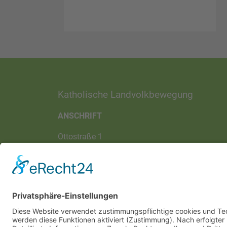
Katholische Landvolkbewegung
ANSCHRIFT
Ottostraße 1
97070 Würzburg
DIREKT-KONTAKT
Telefon: (09 31) 3 86 - 63 7 21
E-Mail:
klb@bistum-wuerzburg.de