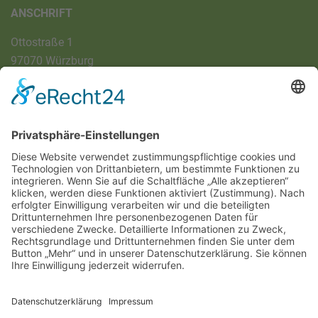
ANSCHRIFT
Ottostraße 1
97070 Würzburg
DIREKT-KONTAKT
Telefon: (09 31) 3 86 - 63 7 21
E-Mail:
klb@bistum-wuerzburg.de