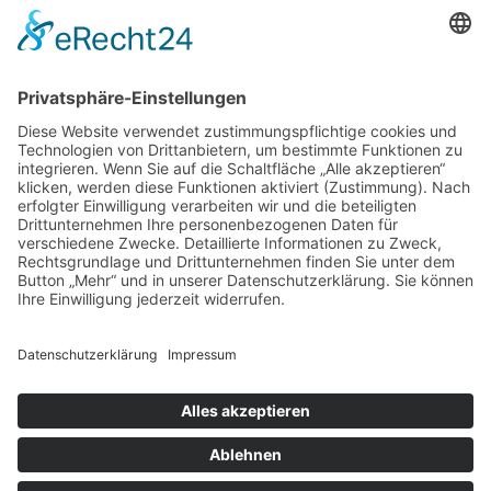
DIREKT-KONTAKT
Telefon: (09 31) 3 86 - 63 7 21
E-Mail:
klb@bistum-wuerzburg.de
Du findest uns auf Facebook