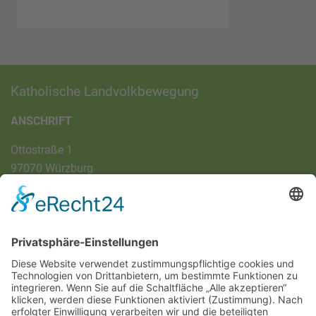
Katholische Landvolkbewegung
ANSCHRIFT
Ottostraße 1
97070 Würzburg
DIREKT-KONTAKT
Telefon: (09 31) 3 86 - 63 7 21
E-Mail:
klb@bistum-wuerzburg.de