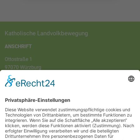
Katholische Landvolkbewegung
ANSCHRIFT
Ottostraße 1
97070 Würzburg
DIREKT-KONTAKT
Telefon: (09 31) 3 86 - 63 7 21
E-Mail:
klb@bistum-wuerzburg.de