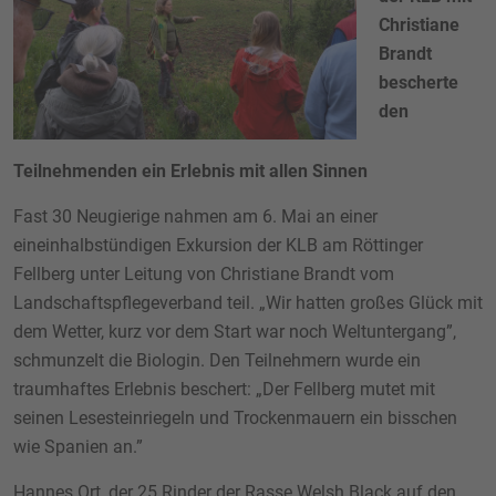
Christiane
Brandt
bescherte
den
Teilnehmenden ein Erlebnis mit allen Sinnen
Fast 30 Neugierige nahmen am 6. Mai an einer
eineinhalbstündigen Exkursion der KLB am Röttinger
Fellberg unter Leitung von Christiane Brandt vom
Landschaftspflegeverband teil. „Wir hatten großes Glück mit
dem Wetter, kurz vor dem Start war noch Weltuntergang”,
schmunzelt die Biologin. Den Teilnehmern wurde ein
traumhaftes Erlebnis beschert: „Der Fellberg mutet mit
seinen Lesesteinriegeln und Trockenmauern ein bisschen
wie Spanien an.”
Hannes Ort, der 25 Rinder der Rasse Welsh Black auf den