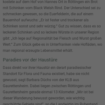
kostete auf dem Hof von Hannes Ort in Röttingen ein Brot
mit Schinken vom Black Welsh Rind. Der Unterschied sei zu
schmecken gewesen, so die Euerfelderin, die auf einem
Bauernhof aufwuchs: „Er ist fester und trockener als
Schinken sonst und sehr würzig.“ Gut zu wissen, dass es so
leckeren Schinken und so leckere Würste in unserer Region
gibt: „Ich lege auf Regionalität bei Fleisch und Wurst großen
Wert.“ Zum Glück gebe es in Unterfranken viele Hofläden, wo
man regional erzeugte Lebensmittel erhält.
Paradies vor der Haustüre
Dass direkt vor ihrer Haustür ein derart paradiesischer
Standort für Flora und Fauna existiert, habe sie nicht
gewusst, sagt Barbara Düchs von der KLB aus
Gaurettersheim. Dabei liegen zwischen Röttingen und
Gaurettersheim gerade einmal 13 Kilometer. „Mir ist bei
dieser Wanderung bewusst geworden, wie wichtig
geschützte Gebiete sind”, so die Landwirtin im Ruhestand.