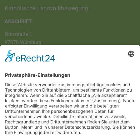
Katholische Landvolkbewegung
ANSCHRIFT
Ottostraße 1
97070 Würzburg
DIREKT-KONTAKT
Telefon: (09 31) 3 86 - 63 7 21
E-Mail:
klb@bistum-wuerzburg.de