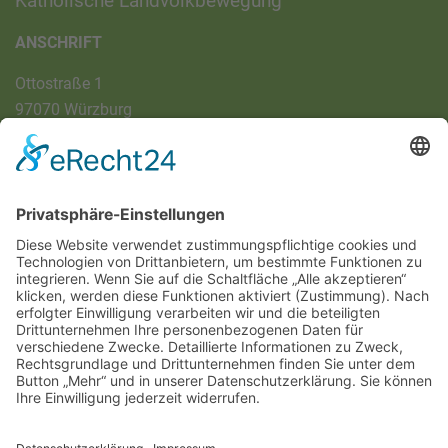
Katholische Landvolkbewegung
ANSCHRIFT
Ottostraße 1
97070 Würzburg
DIREKT-KONTAKT
Telefon: (09 31) 3 86 - 63 7 21
E-Mail:
klb@bistum-wuerzburg.de