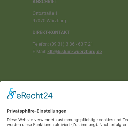
ANSCHRIFT
Ottostraße 1
97070 Würzburg
DIREKT-KONTAKT
Telefon: (09 31) 3 86 - 63 7 21
E-Mail:
klb@bistum-wuerzburg.de
Impressum
|
Datenschutz
|
Sitemap
|
Cookie-E