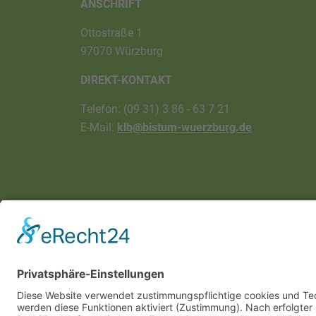
ANSCHRIFT
Ottostraße 1
97070 Würzburg
DIREKT-KONTAKT
Telefon: (09 31) 3 86 - 63 7 21
E-Mail:
klb@bistum-wuerzburg.de
Impressum
|
Datenschutz
|
Sitemap
|
Cookie-E