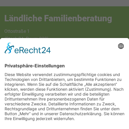
Ländliche Familienberatung
Ottostraße 1
(Stock 2A, Raum 230)
97070 Würzburg
Telefon (0931) 386 - 63 725
Fax (0931) 386 - 63 729
E-Mail:
info@lfb-wuerzburg.de