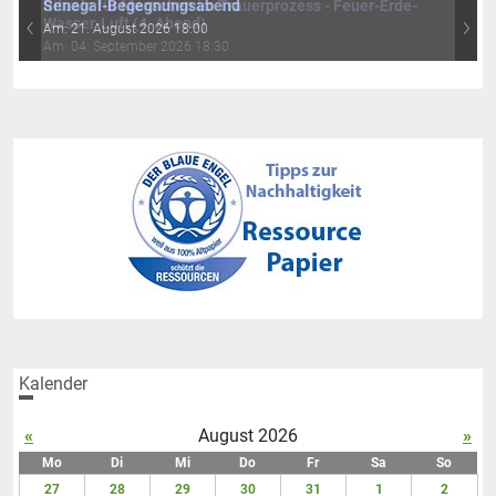
Rituale für Menschen im Trauerprozess - Feuer-Erde-
‹
›
Wasser-Luft (4. Abend)
Am: 04. September 2026 18:30
Kalender
«
August 2026
»
Mo
Di
Mi
Do
Fr
Sa
So