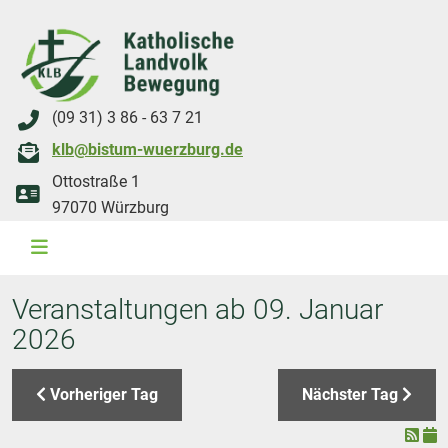
(09 31) 3 86 - 63 7 21
klb@bistum-wuerzburg.de
Ottostraße 1
97070 Würzburg
WAL 3034 1800x500
WAL 8217 1800x500
20220730 115738 1800x500
20230911 165003 1800x500
DSC00568 1800x500
DSC 5882 DxO 1800x500
IMG 0711 1800x500
WAL 0061 1800x500
WAL 5484 1800x50
WAL 99591800x
Veranstaltungen ab 09. Januar
2026
Vorheriger Tag
Nächster Tag