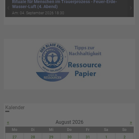
Rituale für Menschen im Trauerprozess - Feuer-Erde-
‹
›
Wasser-Luft (4. Abend)
Am: 04. September 2026 18:30
Kalender
«
August 2026
»
Mo
Di
Mi
Do
Fr
Sa
So