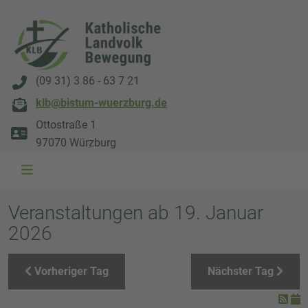
(09 31) 3 86 - 63 7 21
klb@bistum-wuerzburg.de
Ottostraße 1
97070 Würzburg
WAL 3034 1800x500
WAL 8217 1800x500
20220730 115738 1800x500
20230911 165003 1800x500
DSC00568 1800x500
DSC 5882 DxO 1800x500
IMG 0711 1800x500
WAL 0061 1800x500
WAL 5484 1800x50
WAL 99591800x
Veranstaltungen ab 19. Januar
2026
Vorheriger Tag
Nächster Tag