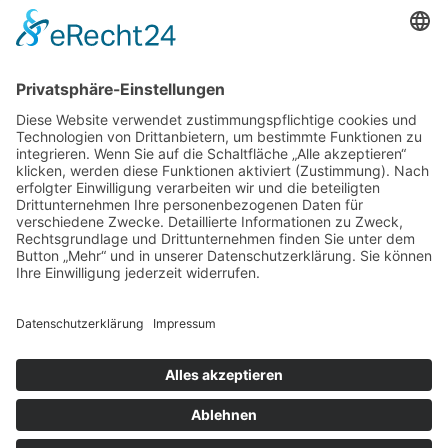
97070 Würzburg
DIREKT-KONTAKT
Telefon: (09 31) 3 86 - 63 7 21
E-Mail:
klb@bistum-wuerzburg.de
Du findest uns auf Facebook