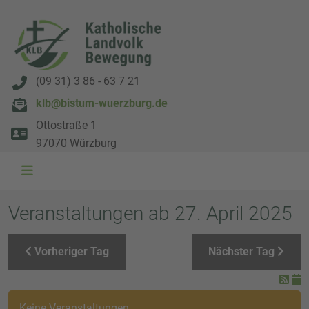
(09 31) 3 86 - 63 7 21
klb@bistum-wuerzburg.de
Ottostraße 1
97070 Würzburg
WAL 3034 1800x500
WAL 8217 1800x500
20220730 115738 1800x500
20230911 165003 1800x500
DSC00568 1800x500
DSC 5882 DxO 1800x500
IMG 0711 1800x500
WAL 0061 1800x500
WAL 5484 1800x50
WAL 99591800x
Veranstaltungen ab 27. April 2025
Vorheriger Tag
Nächster Tag
Keine Veranstaltungen