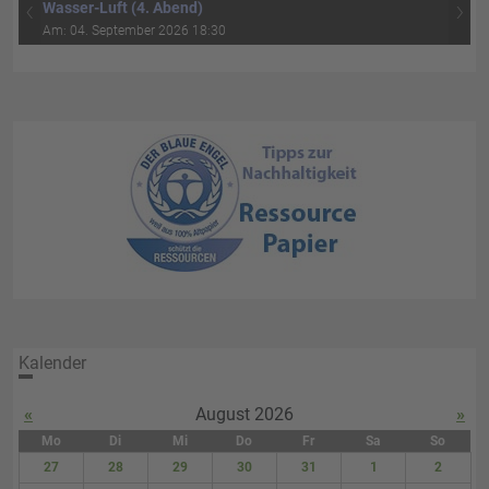
‹
›
Wasser-Luft (4. Abend)
Am: 04. September 2026 18:30
Kalender
«
August 2026
»
Mo
Di
Mi
Do
Fr
Sa
So
27
28
29
30
31
1
2