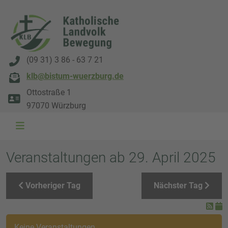
(09 31) 3 86 - 63 7 21
klb@bistum-wuerzburg.de
Ottostraße 1
97070 Würzburg
WAL 3034 1800x500
WAL 8217 1800x500
20220730 115738 1800x500
20230911 165003 1800x500
DSC00568 1800x500
DSC 5882 DxO 1800x500
IMG 0711 1800x500
WAL 0061 1800x500
WAL 5484 1800x50
WAL 99591800x
Veranstaltungen ab 29. April 2025
Vorheriger Tag
Nächster Tag
Keine Veranstaltungen