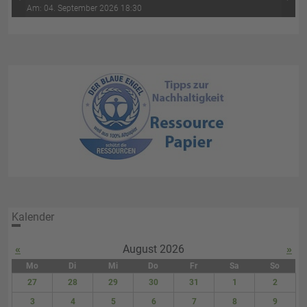
‹
›
Wasser-Luft (4. Abend)
Am: 04. September 2026 18:30
Kalender
«
August 2026
»
Mo
Di
Mi
Do
Fr
Sa
So
27
28
29
30
31
1
2