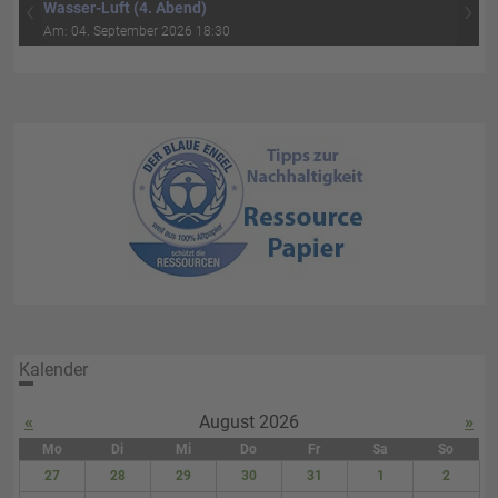
‹
›
Wasser-Luft (4. Abend)
Am: 04. September 2026 18:30
Kalender
«
August 2026
»
Mo
Di
Mi
Do
Fr
Sa
So
27
28
29
30
31
1
2