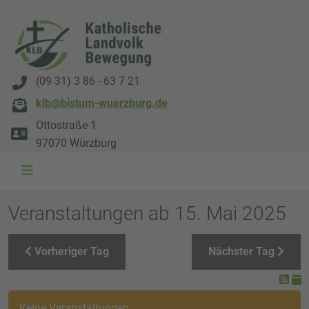
(09 31) 3 86 - 63 7 21
klb@bistum-wuerzburg.de
Ottostraße 1
97070 Würzburg
WAL 3034 1800x500
WAL 8217 1800x500
20220730 115738 1800x500
20230911 165003 1800x500
DSC00568 1800x500
DSC 5882 DxO 1800x500
IMG 0711 1800x500
WAL 0061 1800x500
WAL 5484 1800x50
WAL 99591800x
Veranstaltungen ab 15. Mai 2025
Vorheriger Tag
Nächster Tag
Keine Veranstaltungen