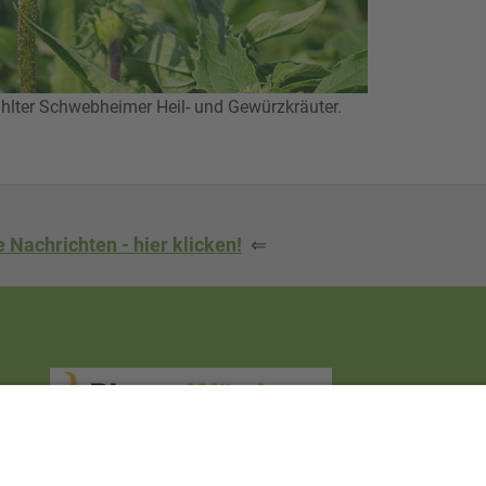
ter Schwebheimer Heil- und Gewürzkräuter.
 Nachrichten - hier klicken!
⇐