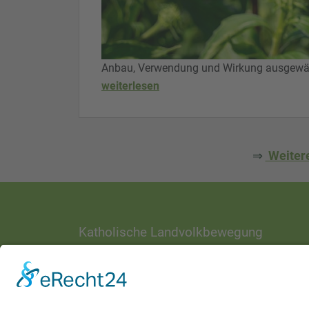
Anbau, Verwendung und Wirkung ausgewähl
weiterlesen
⇒
Weitere
Katholische Landvolkbewegung
ANSCHRIFT
Ottostraße 1
97070 Würzburg