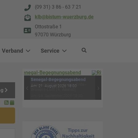
(09 31) 3 86 - 63 7 21
klb@bistum-wuerzburg.de
Ottostraße 1
97070 Würzburg
Verband
Service
0
500
Rituale für Menschen im
ag
Trauerprozess - Feuer-Erde-
‹
›
Wasser-Luft (4. Abend)
Am: 04. September 2026 18:30