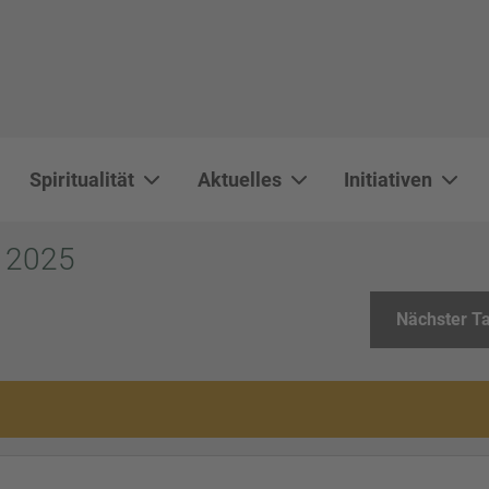
Spiritualität
Aktuelles
Initiativen
WAL 3034 1800x500
WAL 8217 1800x500
20220730 115738 1800x500
20230911 165003 1800x500
DSC00568 1800x500
DSC 5882 DxO 1800x500
IMG 0711 1800x500
WAL 0061 1800x500
WAL 5484 1800x50
WAL 99591800x
i 2025
Nächster T