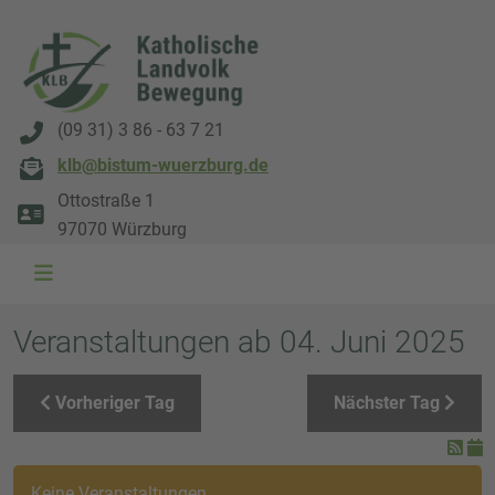
(09 31) 3 86 - 63 7 21
klb@bistum-wuerzburg.de
Ottostraße 1
97070 Würzburg
WAL 3034 1800x500
WAL 8217 1800x500
20220730 115738 1800x500
20230911 165003 1800x500
DSC00568 1800x500
DSC 5882 DxO 1800x500
IMG 0711 1800x500
WAL 0061 1800x500
WAL 5484 1800x50
WAL 99591800x
Veranstaltungen ab 04. Juni 2025
Vorheriger Tag
Nächster Tag
Keine Veranstaltungen