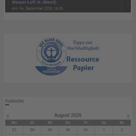
‹
›
Wasser-Luft (4. Abend)
Am: 04. September 2026 18:30
Kalender
«
August 2026
»
Mo
Di
Mi
Do
Fr
Sa
So
27
28
29
30
31
1
2