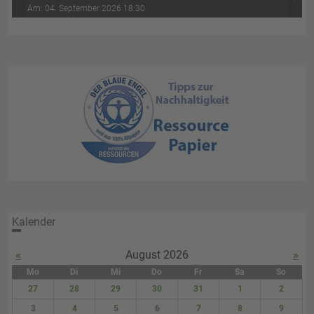
‹
›
Wasser-Luft (4. Abend)
Am: 04. September 2026 18:30
Kalender
«
August 2026
»
Mo
Di
Mi
Do
Fr
Sa
So
27
28
29
30
31
1
2