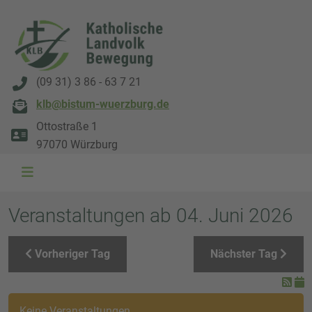
(09 31) 3 86 - 63 7 21
klb@bistum-wuerzburg.de
Ottostraße 1
97070 Würzburg
WAL 3034 1800x500
WAL 8217 1800x500
20220730 115738 1800x500
20230911 165003 1800x500
DSC00568 1800x500
DSC 5882 DxO 1800x500
IMG 0711 1800x500
WAL 0061 1800x500
WAL 5484 1800x50
WAL 99591800x
Veranstaltungen ab 04. Juni 2026
Vorheriger Tag
Nächster Tag
Keine Veranstaltungen