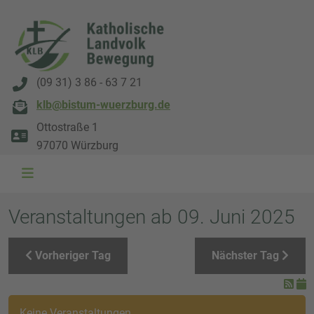
(09 31) 3 86 - 63 7 21
klb@bistum-wuerzburg.de
Ottostraße 1
97070 Würzburg
WAL 3034 1800x500
WAL 8217 1800x500
20220730 115738 1800x500
20230911 165003 1800x500
DSC00568 1800x500
DSC 5882 DxO 1800x500
IMG 0711 1800x500
WAL 0061 1800x500
WAL 5484 1800x50
WAL 99591800x
Veranstaltungen ab 09. Juni 2025
Vorheriger Tag
Nächster Tag
Keine Veranstaltungen