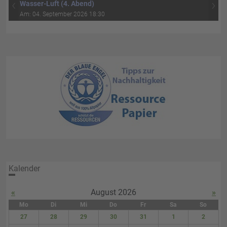
‹
›
Wasser-Luft (4. Abend)
Am: 04. September 2026 18:30
Kalender
«
August 2026
»
Mo
Di
Mi
Do
Fr
Sa
So
27
28
29
30
31
1
2