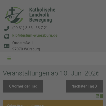
(09 31) 3 86 - 63 7 21
klb@bistum-wuerzburg.de
Ottostraße 1
97070 Würzburg
WAL 3034 1800x500
WAL 8217 1800x500
20220730 115738 1800x500
20230911 165003 1800x500
DSC00568 1800x500
DSC 5882 DxO 1800x500
IMG 0711 1800x500
WAL 0061 1800x500
WAL 5484 1800x50
WAL 99591800x
Veranstaltungen ab 10. Juni 2026
Vorheriger Tag
Nächster Tag
Keine Veranstaltungen