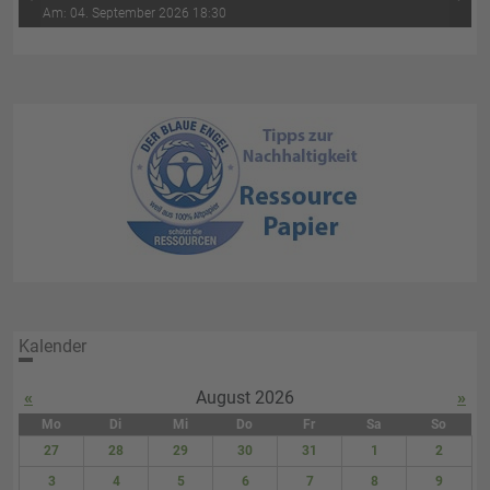
‹
›
Wasser-Luft (4. Abend)
Am: 04. September 2026 18:30
Kalender
«
August 2026
»
Mo
Di
Mi
Do
Fr
Sa
So
27
28
29
30
31
1
2