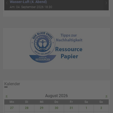
‹
›
Wasser-Luft (4. Abend)
Am: 04. September 2026 18:30
Kalender
«
August 2026
»
Mo
Di
Mi
Do
Fr
Sa
So
27
28
29
30
31
1
2