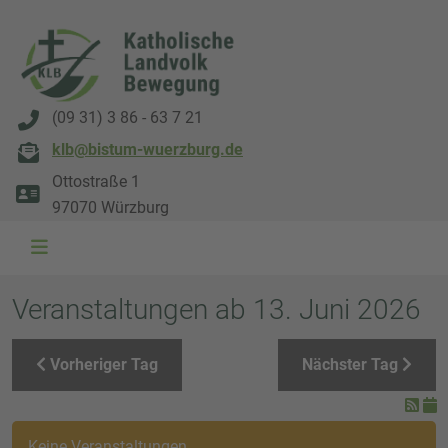
(09 31) 3 86 - 63 7 21
klb@bistum-wuerzburg.de
Ottostraße 1
97070 Würzburg
WAL 3034 1800x500
WAL 8217 1800x500
20220730 115738 1800x500
20230911 165003 1800x500
DSC00568 1800x500
DSC 5882 DxO 1800x500
IMG 0711 1800x500
WAL 0061 1800x500
WAL 5484 1800x50
WAL 99591800x
Veranstaltungen ab 13. Juni 2026
Vorheriger Tag
Nächster Tag
Keine Veranstaltungen