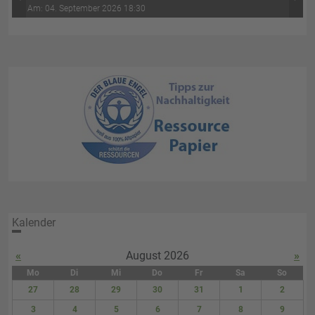
‹
›
Wasser-Luft (4. Abend)
Am: 04. September 2026 18:30
Kalender
«
August 2026
»
Mo
Di
Mi
Do
Fr
Sa
So
27
28
29
30
31
1
2