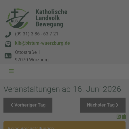
(09 31) 3 86 - 63 7 21
klb@bistum-wuerzburg.de
Ottostraße 1
97070 Würzburg
WAL 3034 1800x500
WAL 8217 1800x500
20220730 115738 1800x500
20230911 165003 1800x500
DSC00568 1800x500
DSC 5882 DxO 1800x500
IMG 0711 1800x500
WAL 0061 1800x500
WAL 5484 1800x50
WAL 99591800x
Veranstaltungen ab 16. Juni 2026
Vorheriger Tag
Nächster Tag
Keine Veranstaltungen