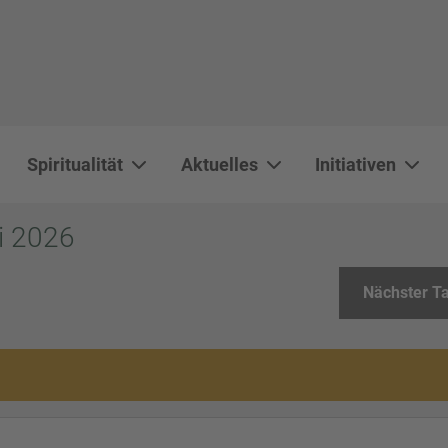
Spiritualität
Aktuelles
Initiativen
WAL 3034 1800x500
WAL 8217 1800x500
20220730 115738 1800x500
20230911 165003 1800x500
DSC00568 1800x500
DSC 5882 DxO 1800x500
IMG 0711 1800x500
WAL 0061 1800x500
WAL 5484 1800x50
WAL 99591800x
i 2026
Nächster T