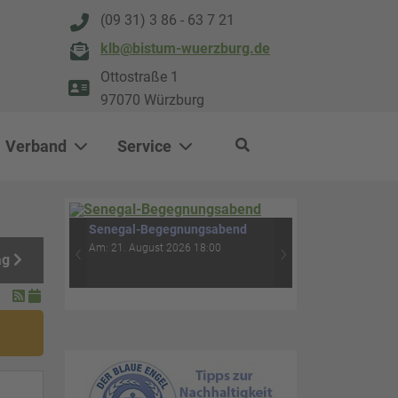
(09 31) 3 86 - 63 7 21
klb@bistum-wuerzburg.de
Ottostraße 1
97070 Würzburg
Verband
Service
0
500
Rituale für Menschen im
ag
Trauerprozess - Feuer-Erde-
‹
›
Wasser-Luft (4. Abend)
Am: 04. September 2026 18:30