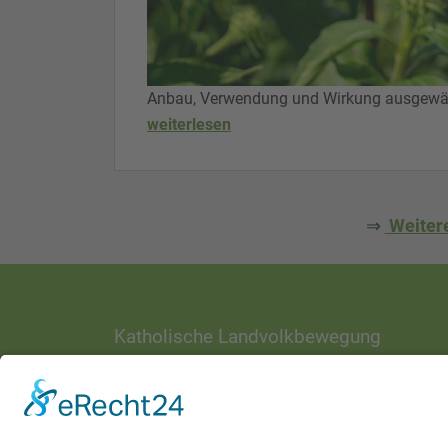
Anbau, Verwendung und Wirkung ausgewähl
weiterlesen
⇒
Weitere
Katholische Landvolkbewegung
ANSCHRIFT
Ottostraße 1
97070 Würzburg