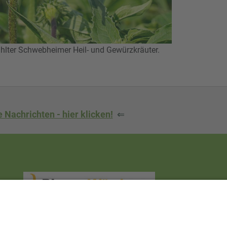
ter Schwebheimer Heil- und Gewürzkräuter.
 Nachrichten - hier klicken!
⇐