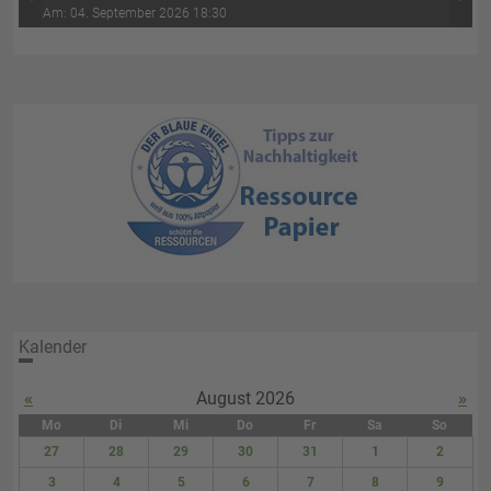
‹
›
Wasser-Luft (4. Abend)
Am: 04. September 2026 18:30
Kalender
«
August 2026
»
Mo
Di
Mi
Do
Fr
Sa
So
27
28
29
30
31
1
2