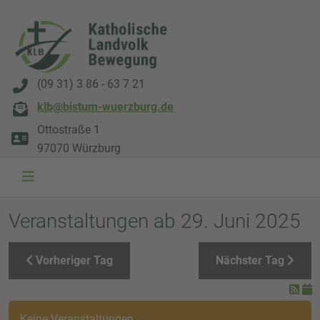
(09 31) 3 86 - 63 7 21
klb@bistum-wuerzburg.de
Ottostraße 1
97070 Würzburg
WAL 3034 1800x500
WAL 8217 1800x500
20220730 115738 1800x500
20230911 165003 1800x500
DSC00568 1800x500
DSC 5882 DxO 1800x500
IMG 0711 1800x500
WAL 0061 1800x500
WAL 5484 1800x50
WAL 99591800x
Veranstaltungen ab 29. Juni 2025
Vorheriger Tag
Nächster Tag
Keine Veranstaltungen