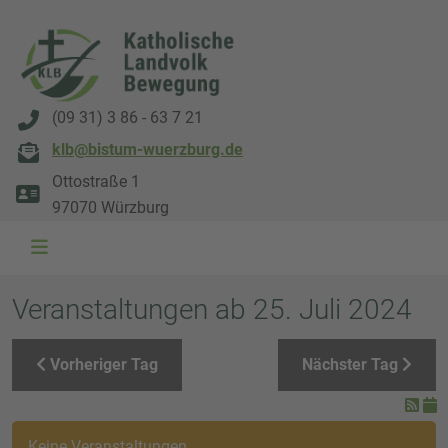
(09 31) 3 86 - 63 7 21
klb@bistum-wuerzburg.de
Ottostraße 1
97070 Würzburg
WAL 3034 1800x500
WAL 8217 1800x500
20220730 115738 1800x500
20230911 165003 1800x500
DSC00568 1800x500
DSC 5882 DxO 1800x500
IMG 0711 1800x500
WAL 0061 1800x500
WAL 5484 1800x50
WAL 99591800x
Veranstaltungen ab 25. Juli 2024
Vorheriger Tag
Nächster Tag
Keine Veranstaltungen