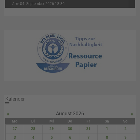
‹
›
Wasser-Luft (4. Abend)
Am: 04. September 2026 18:30
Kalender
«
August 2026
»
Mo
Di
Mi
Do
Fr
Sa
So
27
28
29
30
31
1
2