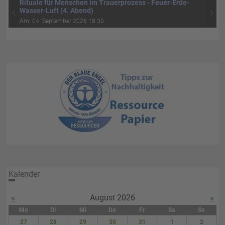
Rituale für Menschen im Trauerprozess - Feuer-Erde-
‹
›
Wasser-Luft (4. Abend)
Am: 04. September 2026 18:30
Kalender
«
August 2026
»
Mo
Di
Mi
Do
Fr
Sa
So