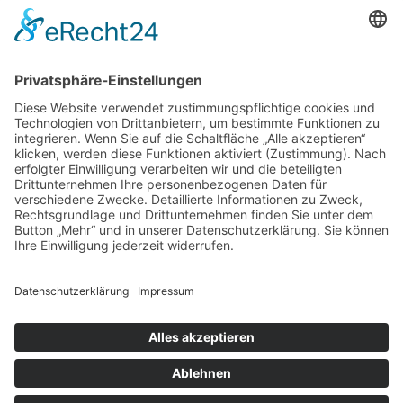
97070 Würzburg
DIREKT-KONTAKT
Telefon: (09 31) 3 86 - 63 7 21
E-Mail:
klb@bistum-wuerzburg.de
Du findest uns auf Facebook