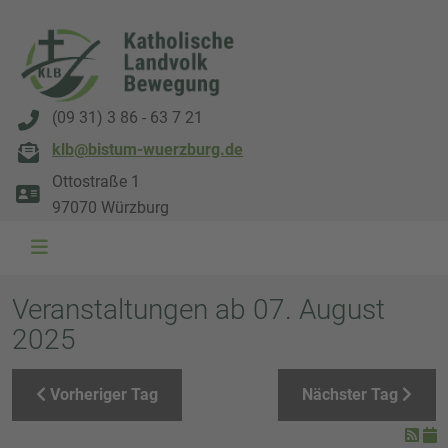
(09 31) 3 86 - 63 7 21
klb@bistum-wuerzburg.de
Ottostraße 1
97070 Würzburg
WAL 3034 1800x500
WAL 8217 1800x500
20220730 115738 1800x500
20230911 165003 1800x500
DSC00568 1800x500
DSC 5882 DxO 1800x500
IMG 0711 1800x500
WAL 0061 1800x500
WAL 5484 1800x50
WAL 99591800x
Veranstaltungen ab 07. August
2025
Vorheriger Tag
Nächster Tag