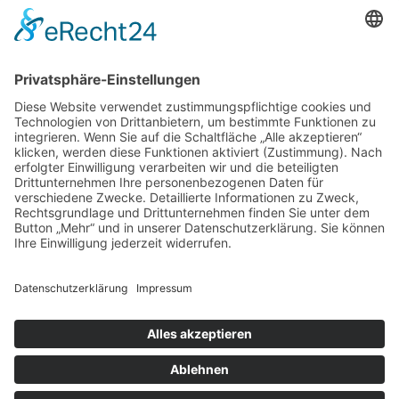
97070 Würzburg
DIREKT-KONTAKT
Telefon: (09 31) 3 86 - 63 7 21
E-Mail:
klb@bistum-wuerzburg.de
Du findest uns auf Facebook