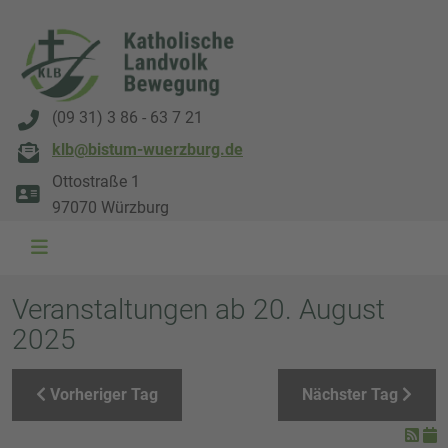
(09 31) 3 86 - 63 7 21
klb@bistum-wuerzburg.de
Ottostraße 1
97070 Würzburg
WAL 3034 1800x500
WAL 8217 1800x500
20220730 115738 1800x500
20230911 165003 1800x500
DSC00568 1800x500
DSC 5882 DxO 1800x500
IMG 0711 1800x500
WAL 0061 1800x500
WAL 5484 1800x50
WAL 99591800x
Veranstaltungen ab 20. August
2025
Vorheriger Tag
Nächster Tag