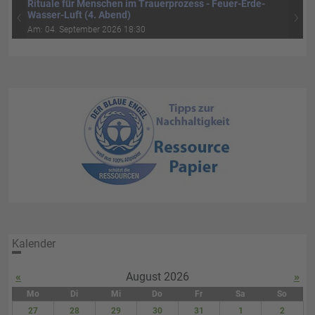
Rituale für Menschen im Trauerprozess - Feuer-Erde-
‹
›
Wasser-Luft (4. Abend)
Am: 04. September 2026 18:30
Kalender
«
August 2026
»
Mo
Di
Mi
Do
Fr
Sa
So