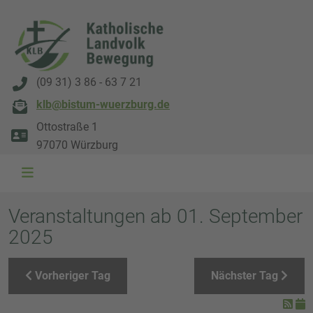
(09 31) 3 86 - 63 7 21
klb@bistum-wuerzburg.de
Ottostraße 1
97070 Würzburg
WAL 3034 1800x500
WAL 8217 1800x500
20220730 115738 1800x500
20230911 165003 1800x500
DSC00568 1800x500
DSC 5882 DxO 1800x500
IMG 0711 1800x500
WAL 0061 1800x500
WAL 5484 1800x50
WAL 99591800x
Veranstaltungen ab 01. September
2025
Vorheriger Tag
Nächster Tag