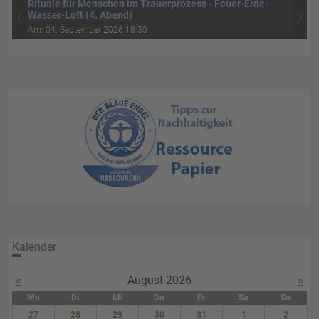
Rituale für Menschen im Trauerprozess - Feuer-Erde-
‹
›
Wasser-Luft (4. Abend)
Am: 04. September 2026 18:30
Kalender
«
August 2026
»
Mo
Di
Mi
Do
Fr
Sa
So