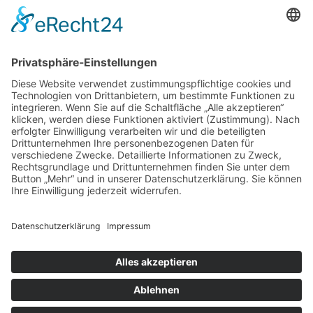
97070 Würzburg
DIREKT-KONTAKT
Telefon: (09 31) 3 86 - 63 7 21
E-Mail:
klb@bistum-wuerzburg.de
Du findest uns auf Facebook