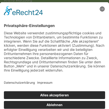
97070 Würzburg
DIREKT-KONTAKT
Telefon: (09 31) 3 86 - 63 7 21
E-Mail:
klb@bistum-wuerzburg.de
Du findest uns auf Facebook