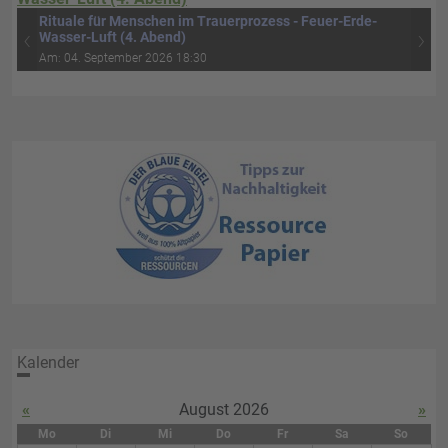
Studienreise in die Lüneburger Heide
‹
›
Am: 13. September 2026 09:00
Kalender
«
August 2026
»
Mo
Di
Mi
Do
Fr
Sa
So