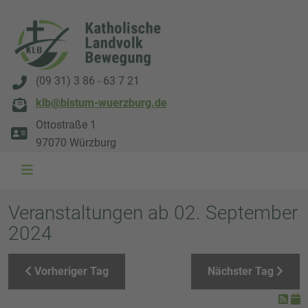
(09 31) 3 86 - 63 7 21
klb@bistum-wuerzburg.de
Ottostraße 1
97070 Würzburg
WAL 3034 1800x500
WAL 8217 1800x500
20220730 115738 1800x500
20230911 165003 1800x500
DSC00568 1800x500
DSC 5882 DxO 1800x500
IMG 0711 1800x500
WAL 0061 1800x500
WAL 5484 1800x50
WAL 99591800x
Veranstaltungen ab 02. September
2024
Vorheriger Tag
Nächster Tag