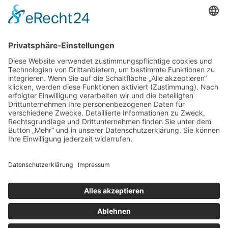
97070 Würzburg
DIREKT-KONTAKT
Telefon: (09 31) 3 86 - 63 7 21
E-Mail:
klb@bistum-wuerzburg.de
Du findest uns auf Facebook