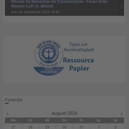
Rituale für Menschen im Trauerprozess - Feuer-Erde-
‹
›
Wasser-Luft (4. Abend)
Am: 04. September 2026 18:30
Kalender
«
August 2026
»
Mo
Di
Mi
Do
Fr
Sa
So