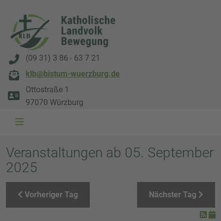
(09 31) 3 86 - 63 7 21
klb@bistum-wuerzburg.de
Ottostraße 1
97070 Würzburg
WAL 3034 1800x500
WAL 8217 1800x500
20220730 115738 1800x500
20230911 165003 1800x500
DSC00568 1800x500
DSC 5882 DxO 1800x500
IMG 0711 1800x500
WAL 0061 1800x500
WAL 5484 1800x50
WAL 99591800x
Veranstaltungen ab 05. September
2025
Vorheriger Tag
Nächster Tag