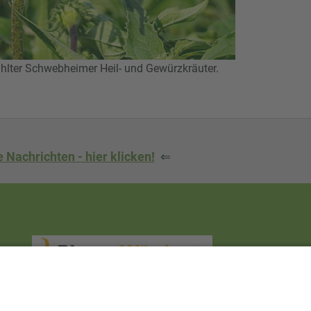
ter Schwebheimer Heil- und Gewürzkräuter.
 Nachrichten - hier klicken!
⇐