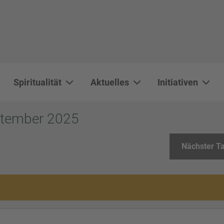
Spiritualität
Aktuelles
Initiativen
WAL 3034 1800x500
WAL 8217 1800x500
20220730 115738 1800x500
20230911 165003 1800x500
DSC00568 1800x500
DSC 5882 DxO 1800x500
IMG 0711 1800x500
WAL 0061 1800x500
WAL 5484 1800x50
WAL 99591800x
ptember 2025
Nächster T