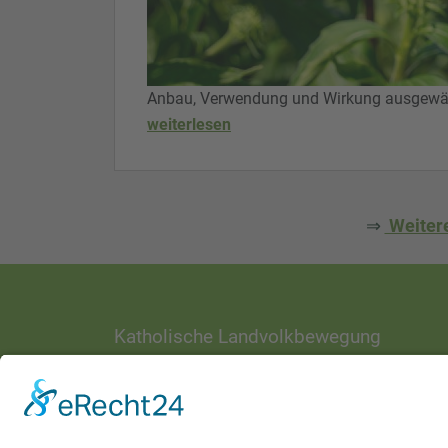
Anbau, Verwendung und Wirkung ausgewähl
weiterlesen
⇒
Weitere
Katholische Landvolkbewegung
ANSCHRIFT
Ottostraße 1
97070 Würzburg