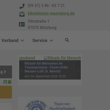
(09 31) 3 86 - 63 7 21
klb@bistum-wuerzburg.de
Ottostraße 1
97070 Würzburg
Verband
Service
0
500
Rituale für Menschen im
ag
Trauerprozess - Feuer-Erde-
‹
›
Wasser-Luft (4. Abend)
Am: 04. September 2026 18:30