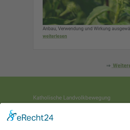
Anbau, Verwendung und Wirkung ausgewähl
weiterlesen
⇒
Weitere
Katholische Landvolkbewegung
ANSCHRIFT
Ottostraße 1
97070 Würzburg