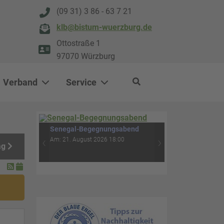
(09 31) 3 86 - 63 7 21
klb@bistum-wuerzburg.de
Ottostraße 1
97070 Würzburg
Verband
Service
0
500
Rituale für Menschen im
ag
Trauerprozess - Feuer-Erde-
‹
›
Wasser-Luft (4. Abend)
Am: 04. September 2026 18:30