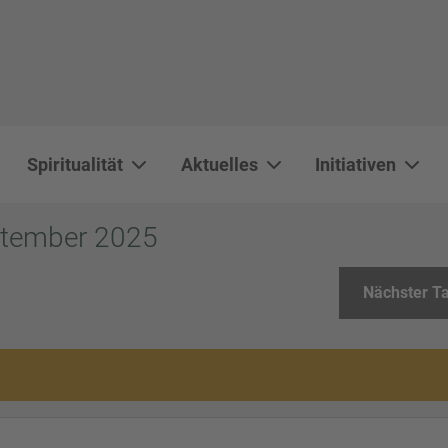
Spiritualität
Aktuelles
Initiativen
WAL 3034 1800x500
WAL 8217 1800x500
20220730 115738 1800x500
20230911 165003 1800x500
DSC00568 1800x500
DSC 5882 DxO 1800x500
IMG 0711 1800x500
WAL 0061 1800x500
WAL 5484 1800x50
WAL 99591800x
ptember 2025
Nächster T