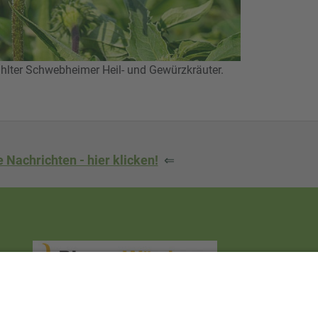
ter Schwebheimer Heil- und Gewürzkräuter.
 Nachrichten - hier klicken!
⇐