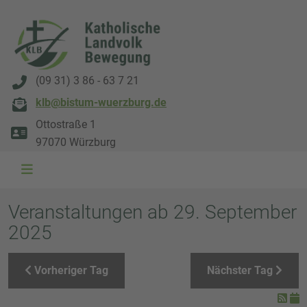
(09 31) 3 86 - 63 7 21
klb@bistum-wuerzburg.de
Ottostraße 1
97070 Würzburg
WAL 3034 1800x500
WAL 8217 1800x500
20220730 115738 1800x500
20230911 165003 1800x500
DSC00568 1800x500
DSC 5882 DxO 1800x500
IMG 0711 1800x500
WAL 0061 1800x500
WAL 5484 1800x50
WAL 99591800x
Veranstaltungen ab 29. September
2025
Vorheriger Tag
Nächster Tag