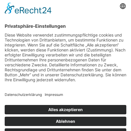
97070 Würzburg
DIREKT-KONTAKT
Telefon: (09 31) 3 86 - 63 7 21
E-Mail:
klb@bistum-wuerzburg.de
Du findest uns auf Facebook