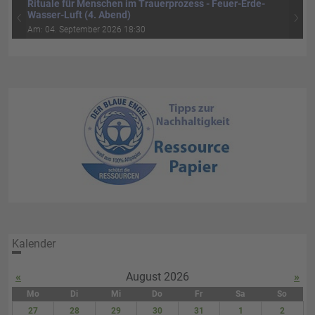
Rituale für Menschen im Trauerprozess - Feuer-Erde-
‹
›
Wasser-Luft (4. Abend)
Am: 04. September 2026 18:30
Kalender
«
August 2026
»
Mo
Di
Mi
Do
Fr
Sa
So