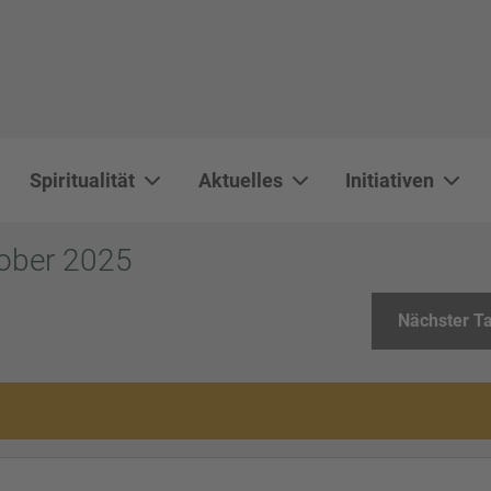
Spiritualität
Aktuelles
Initiativen
WAL 3034 1800x500
WAL 8217 1800x500
20220730 115738 1800x500
20230911 165003 1800x500
DSC00568 1800x500
DSC 5882 DxO 1800x500
IMG 0711 1800x500
WAL 0061 1800x500
WAL 5484 1800x50
WAL 99591800x
tober 2025
Nächster T