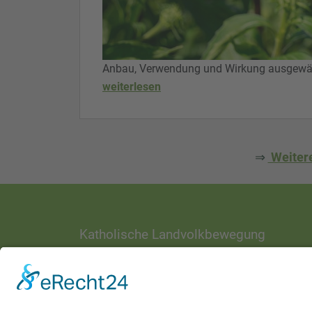
Anbau, Verwendung und Wirkung ausgewähl
weiterlesen
⇒
Weitere
Katholische Landvolkbewegung
ANSCHRIFT
Ottostraße 1
97070 Würzburg