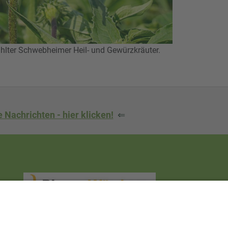
ter Schwebheimer Heil- und Gewürzkräuter.
 Nachrichten - hier klicken!
⇐