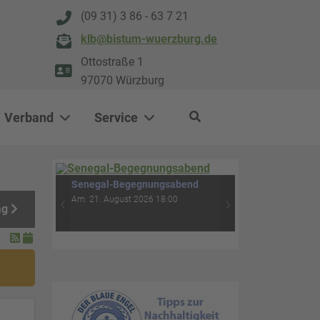
(09 31) 3 86 - 63 7 21
klb@bistum-wuerzburg.de
Ottostraße 1
97070 Würzburg
Verband
Service
0
500
Rituale für Menschen im
ag
Trauerprozess - Feuer-Erde-
‹
›
Wasser-Luft (4. Abend)
Am: 04. September 2026 18:30