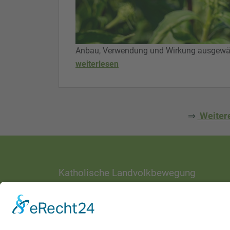
Anbau, Verwendung und Wirkung ausgewähl
weiterlesen
⇒
Weitere
Katholische Landvolkbewegung
ANSCHRIFT
Ottostraße 1
97070 Würzburg