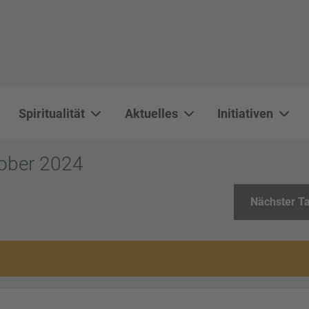
Spiritualität
Aktuelles
Initiativen
WAL 3034 1800x500
WAL 8217 1800x500
20220730 115738 1800x500
20230911 165003 1800x500
DSC00568 1800x500
DSC 5882 DxO 1800x500
IMG 0711 1800x500
WAL 0061 1800x500
WAL 5484 1800x50
WAL 99591800x
tober 2024
Nächster T