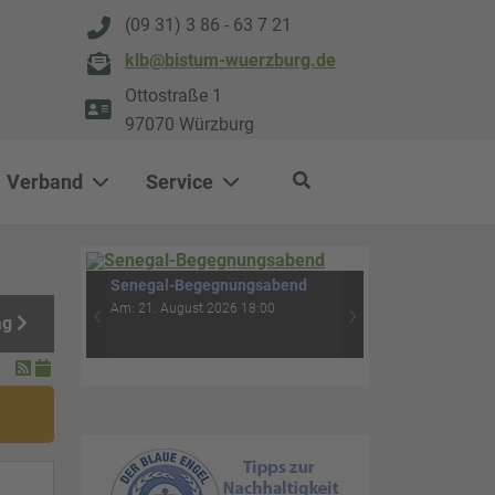
(09 31) 3 86 - 63 7 21
klb@bistum-wuerzburg.de
Ottostraße 1
97070 Würzburg
Verband
Service
0
500
Rituale für Menschen im
ag
Trauerprozess - Feuer-Erde-
‹
›
Wasser-Luft (4. Abend)
Am: 04. September 2026 18:30