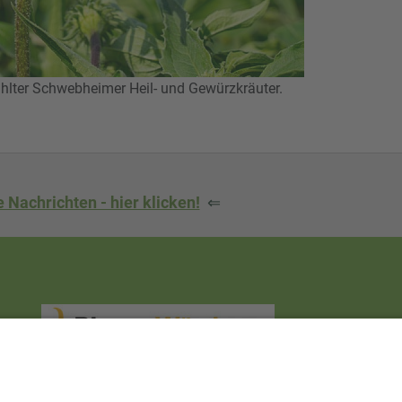
ter Schwebheimer Heil- und Gewürzkräuter.
 Nachrichten - hier klicken!
⇐