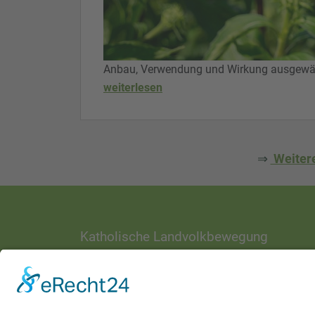
Anbau, Verwendung und Wirkung ausgewähl
weiterlesen
⇒
Weitere
Katholische Landvolkbewegung
ANSCHRIFT
Ottostraße 1
97070 Würzburg