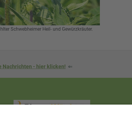
ter Schwebheimer Heil- und Gewürzkräuter.
 Nachrichten - hier klicken!
⇐