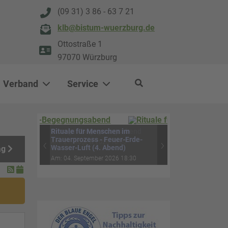
(09 31) 3 86 - 63 7 21
klb@bistum-wuerzburg.de
Ottostraße 1
97070 Würzburg
Verband
Service
0
500
Rituale für Menschen im
ag
Trauerprozess - Feuer-Erde-
‹
›
Wasser-Luft (4. Abend)
Am: 04. September 2026 18:30