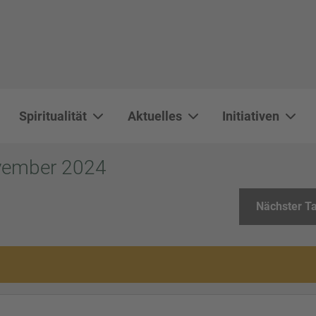
Spiritualität
Aktuelles
Initiativen
WAL 3034 1800x500
WAL 8217 1800x500
20220730 115738 1800x500
20230911 165003 1800x500
DSC00568 1800x500
DSC 5882 DxO 1800x500
IMG 0711 1800x500
WAL 0061 1800x500
WAL 5484 1800x50
WAL 99591800x
ovember 2024
Nächster T