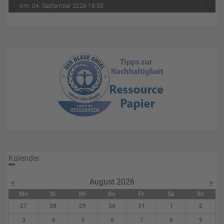
‹
›
Wasser-Luft (4. Abend)
Am: 04. September 2026 18:30
Kalender
«
August 2026
»
Mo
Di
Mi
Do
Fr
Sa
So
27
28
29
30
31
1
2