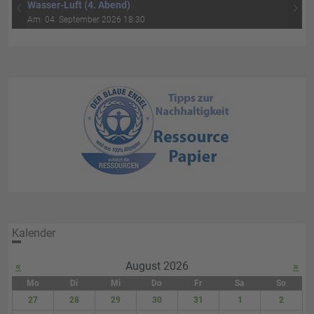
‹
›
Wasser-Luft (4. Abend)
Am: 04. September 2026 18:30
Kalender
«
August 2026
»
Mo
Di
Mi
Do
Fr
Sa
So
27
28
29
30
31
1
2