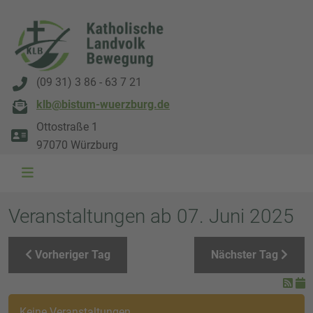
(09 31) 3 86 - 63 7 21
klb@bistum-wuerzburg.de
Ottostraße 1
97070 Würzburg
WAL 3034 1800x500
WAL 8217 1800x500
20220730 115738 1800x500
20230911 165003 1800x500
DSC00568 1800x500
DSC 5882 DxO 1800x500
IMG 0711 1800x500
WAL 0061 1800x500
WAL 5484 1800x50
WAL 99591800x
Veranstaltungen ab 07. Juni 2025
Vorheriger Tag
Nächster Tag
Keine Veranstaltungen