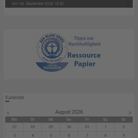
‹
›
Wasser-Luft (4. Abend)
Am: 04. September 2026 18:30
Kalender
«
August 2026
»
Mo
Di
Mi
Do
Fr
Sa
So
27
28
29
30
31
1
2