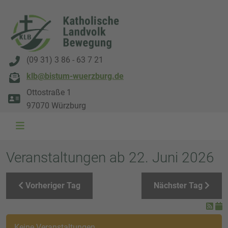
(09 31) 3 86 - 63 7 21
klb@bistum-wuerzburg.de
Ottostraße 1
97070 Würzburg
WAL 3034 1800x500
WAL 8217 1800x500
20220730 115738 1800x500
20230911 165003 1800x500
DSC00568 1800x500
DSC 5882 DxO 1800x500
IMG 0711 1800x500
WAL 0061 1800x500
WAL 5484 1800x50
WAL 99591800x
Veranstaltungen ab 22. Juni 2026
Vorheriger Tag
Nächster Tag
Keine Veranstaltungen