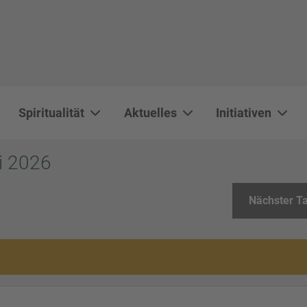
Spiritualität
Aktuelles
Initiativen
WAL 3034 1800x500
WAL 8217 1800x500
20220730 115738 1800x500
20230911 165003 1800x500
DSC00568 1800x500
DSC 5882 DxO 1800x500
IMG 0711 1800x500
WAL 0061 1800x500
WAL 5484 1800x50
WAL 99591800x
i 2026
Nächster T