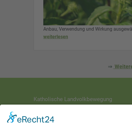
Anbau, Verwendung und Wirkung ausgewähl
weiterlesen
⇒
Weitere
Katholische Landvolkbewegung
ANSCHRIFT
Ottostraße 1
97070 Würzburg