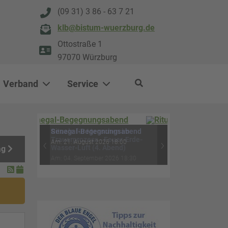
(09 31) 3 86 - 63 7 21
klb@bistum-wuerzburg.de
Ottostraße 1
97070 Würzburg
Verband
Service
0
500
Rituale für Menschen im
ag
Trauerprozess - Feuer-Erde-
‹
›
Wasser-Luft (4. Abend)
Am: 04. September 2026 18:30