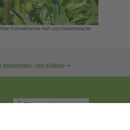
ter Schwebheimer Heil- und Gewürzkräuter.
 Nachrichten - hier klicken!
⇐