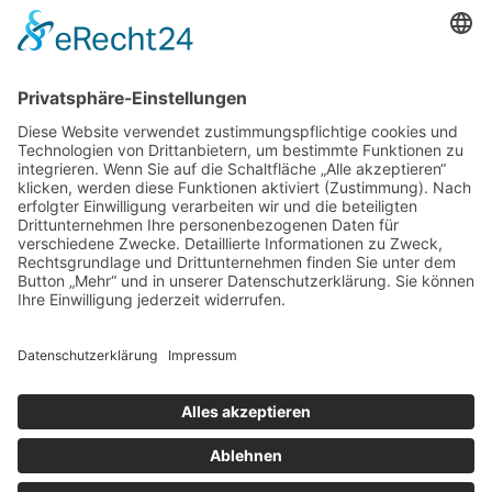
97070 Würzburg
DIREKT-KONTAKT
Telefon: (09 31) 3 86 - 63 7 21
E-Mail:
klb@bistum-wuerzburg.de
Du findest uns auf Facebook