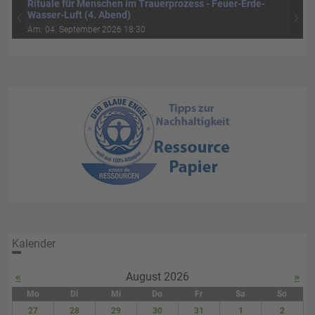
Rituale für Menschen im Trauerprozess - Feuer-Erde-
‹
›
Wasser-Luft (4. Abend)
Am: 04. September 2026 18:30
Kalender
«
August 2026
»
Mo
Di
Mi
Do
Fr
Sa
So