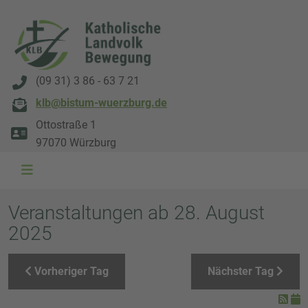
(09 31) 3 86 - 63 7 21
klb@bistum-wuerzburg.de
Ottostraße 1
97070 Würzburg
WAL 3034 1800x500
WAL 8217 1800x500
20220730 115738 1800x500
20230911 165003 1800x500
DSC00568 1800x500
DSC 5882 DxO 1800x500
IMG 0711 1800x500
WAL 0061 1800x500
WAL 5484 1800x50
WAL 99591800x
Veranstaltungen ab 28. August
2025
Vorheriger Tag
Nächster Tag